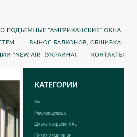
О ПОДЪЕМНЫЕ "АМЕРИКАНСКИЕ" ОКНА
СТЕМ
ВЫНОС БАЛКОНОВ, ОБШИВКА
И "NEW AIR" (УКРАИНА)
КОНТАКТЫ
КАТЕГОРИИ
Все
Рекомендуемые
Шкала покраски RAL
Шкала ламинации