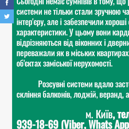
Сьогодні немає сумнівів в тому, що 
системи не тільки стали зручною ч
інтер'єру, але і забезпечили хороші
характеристики. У цьому вони кар
відрізняються від віконних і дверни
переважали як в міських квартирах, 
об'єктах заміської нерухомості.
Розсувні системи вдало засто
скління балконів, лоджій, веранд, а
м. Київ
, те
939-18-69 (Viber, Whats App