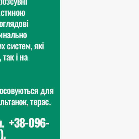
розсувні
астиною
 оглядові
динально
х систем, які
так і на
совуються для
льтанок, терас.
л.
+38-096-
).